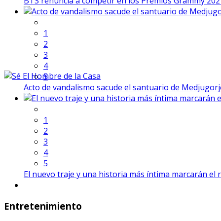
BTS renuncia a competir en los Premios Grammy 202
1
2
3
4
5
Acto de vandalismo sacude el santuario de Medjugorje
1
2
3
4
5
El nuevo traje y una historia más íntima marcarán el 
Entretenimiento