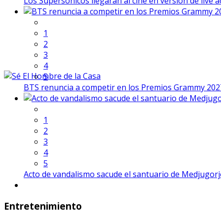
Los Supersónicos llegarán al cine en versión de live a
1
2
3
4
5
BTS renuncia a competir en los Premios Grammy 202
1
2
3
4
5
Acto de vandalismo sacude el santuario de Medjugorje
Entretenimiento