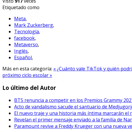
Visto
917
veces
Etiquetado como
Meta
,
Mark Zuckerberg
,
Tecnología
,
facebook
,
Metaverso
,
Inglés
,
Español
,
Más en esta categoría:
« ¿Cuánto vale TikTok y quién pod
próximo ciclo escolar »
Lo último del Autor
BTS renuncia a competir en los Premios Grammy 202
Acto de vandalismo sacude el santuario de Medjugorje
El nuevo traje y una historia más íntima marcarán el 
Revelan el primer mensaje enviado a la familia de Na
Paramount revive a Freddy Krueger con una nueva vers