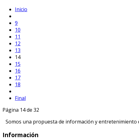
Inicio
9
10
11
12
13
14
15
16
17
18
Final
Página 14 de 32
Somos una propuesta de información y entretenimiento di
Información