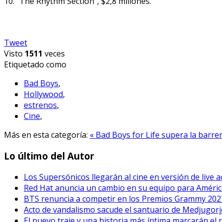
10. “The Rhythm Section”, $2,8 millones.
Tweet
Visto
1511
veces
Etiquetado como
Bad Boys
,
Hollywood
,
estrenos
,
Cine
,
Más en esta categoría:
« Bad Boys for Life supera la barre
Lo último del Autor
Los Supersónicos llegarán al cine en versión de live a
Red Hat anuncia un cambio en su equipo para Améric
BTS renuncia a competir en los Premios Grammy 202
Acto de vandalismo sacude el santuario de Medjugorje
El nuevo traje y una historia más íntima marcarán el 