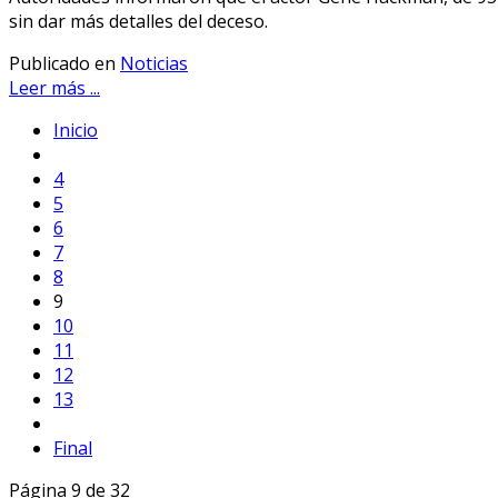
sin dar más detalles del deceso.
Publicado en
Noticias
Leer más ...
Inicio
4
5
6
7
8
9
10
11
12
13
Final
Página 9 de 32