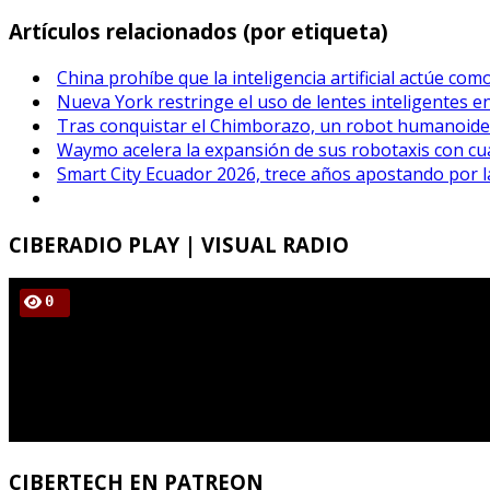
Artículos relacionados (por etiqueta)
China prohíbe que la inteligencia artificial actúe co
Nueva York restringe el uso de lentes inteligentes e
Tras conquistar el Chimborazo, un robot humanoide
Waymo acelera la expansión de sus robotaxis con cu
Smart City Ecuador 2026, trece años apostando por l
CIBERADIO
PLAY | VISUAL RADIO
CIBERTECH
EN PATREON