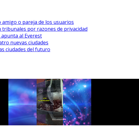
mo amigo o pareja de los usuarios
n tribunales por razones de privacidad
 apunta al Everest
atro nuevas ciudades
as ciudades del futuro