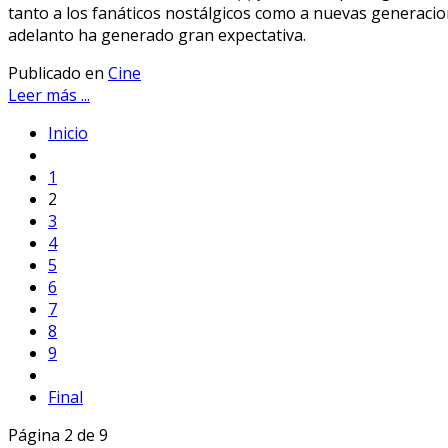
tanto a los fanáticos nostálgicos como a nuevas generacio
adelanto ha generado gran expectativa.
Publicado en
Cine
Leer más ...
Inicio
1
2
3
4
5
6
7
8
9
Final
Página 2 de 9