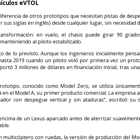
ehículos eVTOL
 diferencia de otros prototipos que necesitan pistas de des
sus siglas en inglés) desde cualquier lugar, sin necesidad d
ransformación: en vuelo, el chasis puede girar 90 grado
manteniendo al piloto estabilizado.
go de lo previsto. Aunque los ingenieros inicialmente pens
asta 2019 cuando un piloto voló por primera vez un protot
ortó 3 millones de dólares en financiación inicial, tras u
ototipo, conocido como Model Zero, se utiliza únicamente 
á en el Model A, su primer producto comercial. La empresa a
ador con despegue vertical y sin ataduras", escribió su d
 encima de un Lexus aparcado antes de aterrizar suavemente 
able.
 multicóptero con ruedas, la versión de producción del Mo