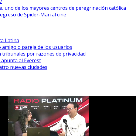
7
, uno de los mayores centros de peregrinación católica
regreso de Spider-Man al cine
a Latina
mo amigo o pareja de los usuarios
n tribunales por razones de privacidad
 apunta al Everest
atro nuevas ciudades