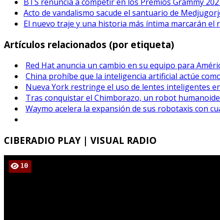
BTS renuncia a competir en los Premios Grammy 202
Acto de vandalismo sacude el santuario de Medjugorje
El nuevo traje y una historia más íntima marcarán el 
Artículos relacionados (por etiqueta)
Red Hat anuncia un cambio en su equipo para Améric
China prohíbe que la inteligencia artificial actúe co
Nueva York restringe el uso de lentes inteligentes e
Tras conquistar el Chimborazo, un robot humanoide
Waymo acelera la expansión de sus robotaxis con cu
CIBERADIO
PLAY | VISUAL RADIO