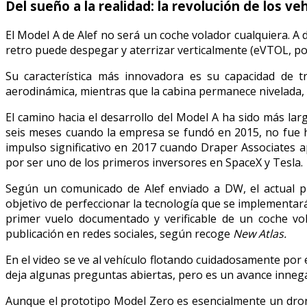
Del sueño a la realidad: la revolución de los v
El Model A de Alef no será un coche volador cualquiera. A
retro puede despegar y aterrizar verticalmente (eVTOL, por 
Su característica más innovadora es su capacidad de t
aerodinámica, mientras que la cabina permanece nivelada, 
El camino hacia el desarrollo del Model A ha sido más lar
seis meses cuando la empresa se fundó en 2015, no fue h
impulso significativo en 2017 cuando Draper Associates ap
por ser uno de los primeros inversores en SpaceX y Tesla.
Según un comunicado de Alef enviado a DW, el actual pr
objetivo de perfeccionar la tecnología que se implementar
primer vuelo documentado y verificable de un coche vol
publicación en redes sociales, según recoge
New Atlas.
En el video se ve al vehículo flotando cuidadosamente por
deja algunas preguntas abiertas, pero es un avance inneg
Aunque el prototipo Model Zero es esencialmente un dron