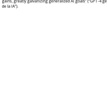
gains, greatly galvanizing generalized AI goals” (“GPT-4 
de la IA”).