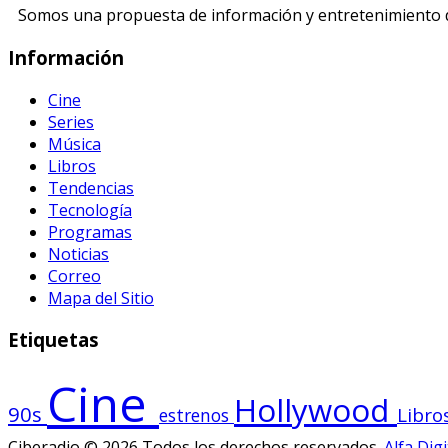
Somos una propuesta de información y entretenimiento di
Información
Cine
Series
Música
Libros
Tendencias
Tecnología
Programas
Noticias
Correo
Mapa del Sitio
Etiquetas
Cine
Hollywood
90s
Libro
estrenos
Ciberadio © 2026 Todos los derechos reservados.
Alfa Digi