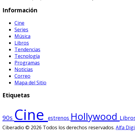
Información
Cine
Series
Música
Libros
Tendencias
Tecnología
Programas
Noticias
Correo
Mapa del Sitio
Etiquetas
Cine
Hollywood
90s
Libro
estrenos
Ciberadio © 2026 Todos los derechos reservados.
Alfa Digi