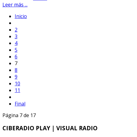
Leer más ...
Inicio
2
3
4
5
6
7
8
9
10
11
Final
Página 7 de 17
CIBERADIO
PLAY | VISUAL RADIO