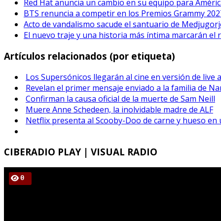
Red Hat anuncia un cambio en su equipo para Améric
BTS renuncia a competir en los Premios Grammy 202
Acto de vandalismo sacude el santuario de Medjugorje
El nuevo traje y una historia más íntima marcarán el 
Artículos relacionados (por etiqueta)
Los Supersónicos llegarán al cine en versión de live 
Revelan el primer mensaje enviado a la familia de Na
Confirman la causa oficial de la muerte de Sam Neill
Muere Anne Schedeen, la inolvidable madre de ALF
Netflix presenta al Scooby-Doo de carne y hueso en 
CIBERADIO
PLAY | VISUAL RADIO