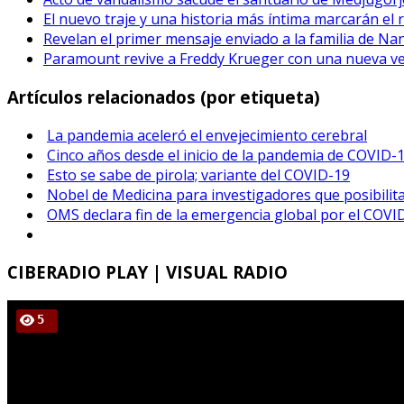
El nuevo traje y una historia más íntima marcarán el 
Revelan el primer mensaje enviado a la familia de Na
Paramount revive a Freddy Krueger con una nueva vers
Artículos relacionados (por etiqueta)
La pandemia aceleró el envejecimiento cerebral
Cinco años desde el inicio de la pandemia de COVID-
Esto se sabe de pirola; variante del COVID-19
Nobel de Medicina para investigadores que posibil
OMS declara fin de la emergencia global por el COVI
CIBERADIO
PLAY | VISUAL RADIO