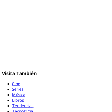
Visita
También
Cine
Series
Música
Libros
Tendencias
Tecnología