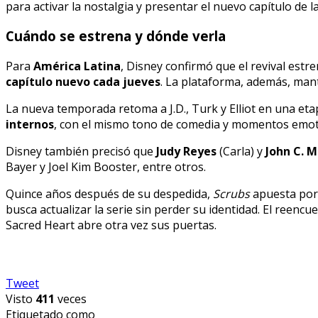
para activar la nostalgia y presentar el nuevo capítulo de la
Cuándo se estrena y dónde verla
Para
América Latina
, Disney confirmó que el revival estr
capítulo nuevo cada jueves
. La plataforma, además, man
La nueva temporada retoma a J.D., Turk y Elliot en una etap
internos
, con el mismo tono de comedia y momentos emoti
Disney también precisó que
Judy Reyes
(Carla) y
John C. 
Bayer y Joel Kim Booster, entre otros.
Quince años después de su despedida,
Scrubs
apuesta por 
busca actualizar la serie sin perder su identidad. El reencu
Sacred Heart abre otra vez sus puertas.
Tweet
Visto
411
veces
Etiquetado como