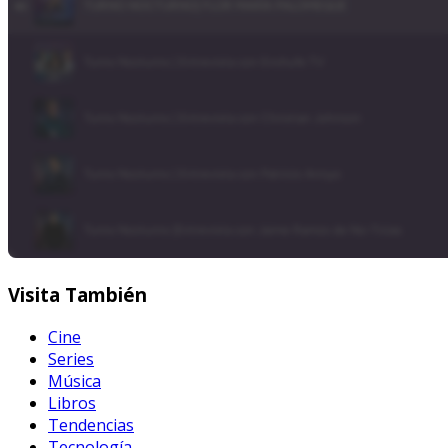
Visita
También
Cine
Series
Música
Libros
Tendencias
Tecnología