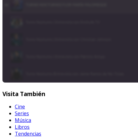
Visita
También
Cine
Series
Música
Libros
Tendencias