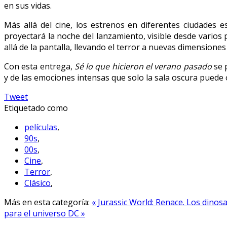
en sus vidas.
Más allá del cine, los estrenos en diferentes ciudades
proyectará la noche del lanzamiento, visible desde varios 
allá de la pantalla, llevando el terror a nuevas dimensiones
Con esta entrega,
Sé lo que hicieron el verano pasado
se p
y de las emociones intensas que solo la sala oscura puede o
Tweet
Etiquetado como
películas
,
90s
,
00s
,
Cine
,
Terror
,
Clásico
,
Más en esta categoría:
« Jurassic World: Renace. Los dino
para el universo DC »