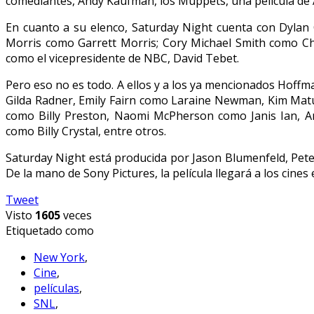
comediantes, Andy Kaufman, los Muppets, una película de
En cuanto a su elenco, Saturday Night cuenta con Dyla
Morris como Garrett Morris; Cory Michael Smith como C
como el vicepresidente de NBC, David Tebet.
Pero eso no es todo. A ellos y a los ya mencionados Hoff
Gilda Radner, Emily Fairn como Laraine Newman, Kim Matul
como Billy Preston, Naomi McPherson como Janis Ian,
como Billy Crystal, entre otros.
Saturday Night está producida por Jason Blumenfeld, Peter
De la mano de Sony Pictures, la película llegará a los cine
Tweet
Visto
1605
veces
Etiquetado como
New York
,
Cine
,
películas
,
SNL
,