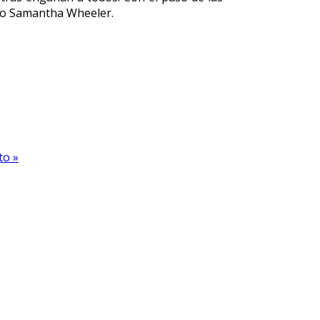
omo Samantha Wheeler.
to »