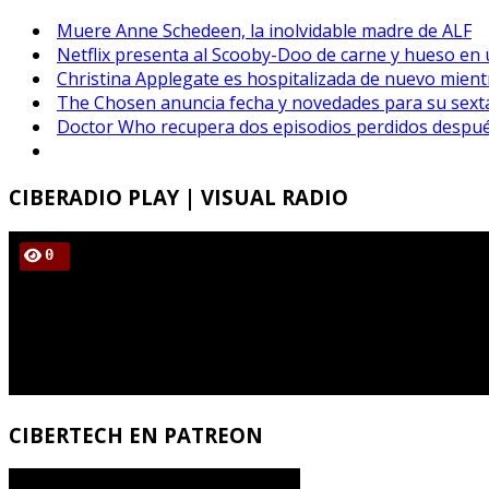
Muere Anne Schedeen, la inolvidable madre de ALF
Netflix presenta al Scooby-Doo de carne y hueso en 
Christina Applegate es hospitalizada de nuevo mientr
The Chosen anuncia fecha y novedades para su sex
Doctor Who recupera dos episodios perdidos despué
CIBERADIO
PLAY | VISUAL RADIO
CIBERTECH
EN PATREON