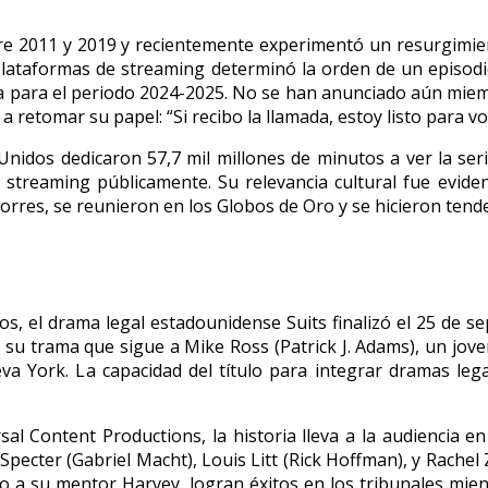
e 2011 y 2019 y recientemente experimentó un resurgimien
plataformas de streaming determinó la orden de un episodi
 para el periodo 2024-2025. No se han anunciado aún miem
n a retomar su papel: “Si recibo la llamada, estoy listo para v
idos dedicaron 57,7 mil millones de minutos a ver la serie
 streaming públicamente. Su relevancia cultural fue evide
orres, se reunieron en los Globos de Oro y se hicieron tende
s, el drama legal estadounidense Suits finalizó el 25 de se
u trama que sigue a Mike Ross (Patrick J. Adams), un joven s
 York. La capacidad del título para integrar dramas lega
al Content Productions, la historia lleva a la audiencia e
pecter (Gabriel Macht), Louis Litt (Rick Hoffman), y Rache
nto a su mentor Harvey, logran éxitos en los tribunales mie