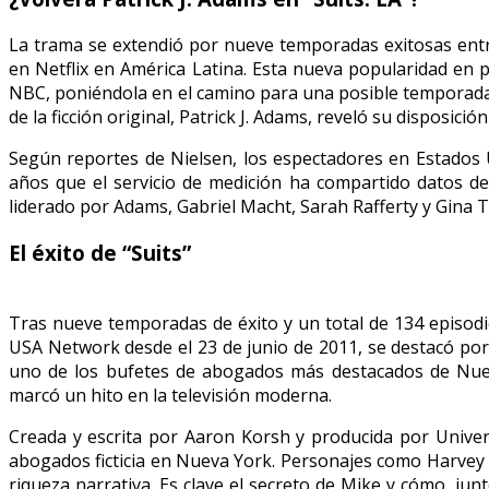
La trama se extendió por nueve temporadas exitosas entr
en Netflix en América Latina. Esta nueva popularidad en 
NBC, poniéndola en el camino para una posible temporada
de la ficción original, Patrick J. Adams, reveló su disposició
Según reportes de Nielsen, los espectadores en Estados Un
años que el servicio de medición ha compartido datos de
liderado por Adams, Gabriel Macht, Sarah Rafferty y Gina T
El éxito de “Suits”
Tras nueve temporadas de éxito y un total de 134 episodio
USA Network desde el 23 de junio de 2011, se destacó por s
uno de los bufetes de abogados más destacados de Nueva
marcó un hito en la televisión moderna.
Creada y escrita por Aaron Korsh y producida por Univers
abogados ficticia en Nueva York. Personajes como Harvey S
riqueza narrativa. Es clave el secreto de Mike y cómo, ju