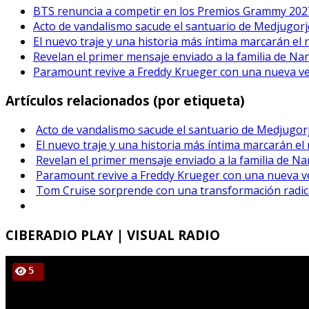
BTS renuncia a competir en los Premios Grammy 202
Acto de vandalismo sacude el santuario de Medjugorje
El nuevo traje y una historia más íntima marcarán el 
Revelan el primer mensaje enviado a la familia de Na
Paramount revive a Freddy Krueger con una nueva vers
Artículos relacionados (por etiqueta)
Acto de vandalismo sacude el santuario de Medjugorj
El nuevo traje y una historia más íntima marcarán el
Revelan el primer mensaje enviado a la familia de Na
Paramount revive a Freddy Krueger con una nueva ver
Tom Cruise sorprende con una transformación radical
CIBERADIO
PLAY | VISUAL RADIO