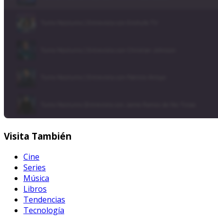
Visita
También
Cine
Series
Música
Libros
Tendencias
Tecnología