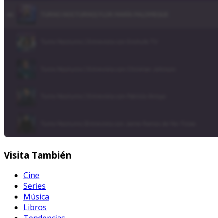
Visita
También
Cine
Series
Música
Libros