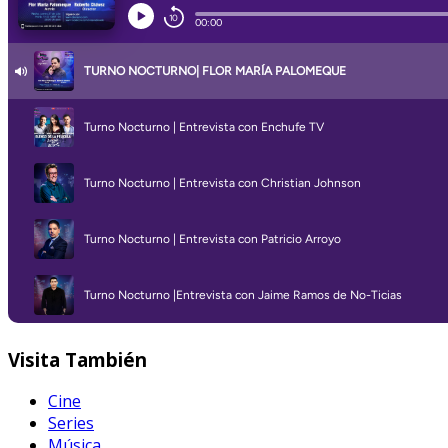
Visita
También
Cine
Series
Música